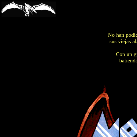
-->
No han podid
sus viejas a
Con un gr
batiendo