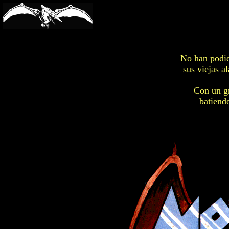
-->
No han podid
sus viejas a
Con un gr
batiendo