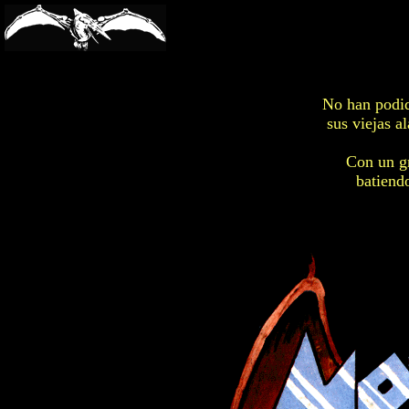
-->
No han podid
sus viejas a
Con un gr
batiendo