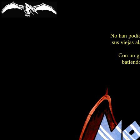
-->
No han podid
sus viejas a
Con un gr
batiendo