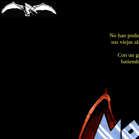
-->
No han podid
sus viejas a
Con un gr
batiendo