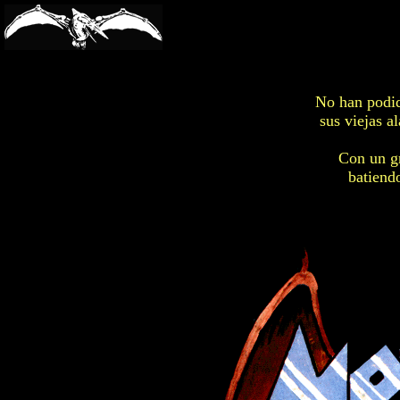
-->
No han podid
sus viejas a
Con un gr
batiendo