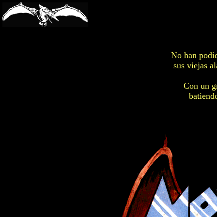
-->
No han podid
sus viejas a
Con un gr
batiendo