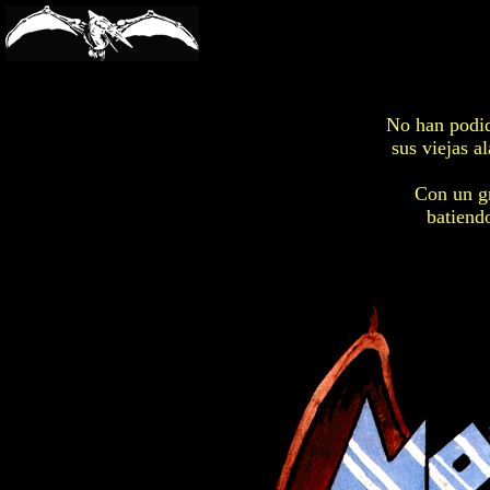
-->
No han podid
sus viejas a
Con un gr
batiendo