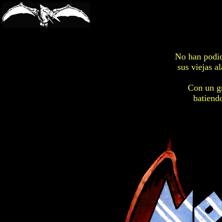
-->
No han podid
sus viejas a
Con un gr
batiendo